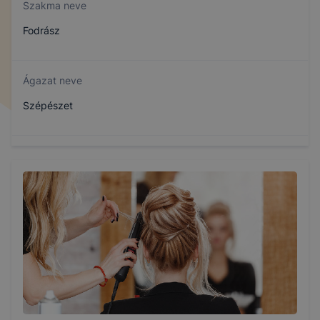
Szakma neve
Fodrász
Ágazat neve
Szépészet
Szakmajegyzék száma
510122101
Képzés időtartama
2 év
Választható szakmairányok: