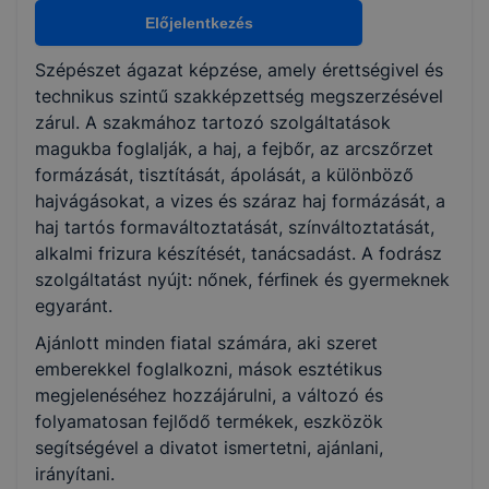
Nem válaszható
Előjelentkezés
Szépészet ágazat képzése, amely érettségivel és
KKK/PTT
technikus szintű szakképzettség megszerzésével
KKK letöltése (pdf)
zárul. A szakmához tartozó szolgáltatások
PTT letöltése (pdf)
magukba foglalják, a haj, a fejbőr, az arcszőrzet
formázását, tisztítását, ápolását, a különböző
hajvágásokat, a vizes és száraz haj formázását, a
Okleveles technikusképzés
haj tartós formaváltoztatását, színváltoztatását,
Nem
alkalmi frizura készítését, tanácsadást. A fodrász
szolgáltatást nyújt: nőnek, férﬁnek és gyermeknek
egyaránt.
Ajánlott minden fiatal számára, aki szeret
emberekkel foglalkozni, mások esztétikus
megjelenéséhez hozzájárulni, a változó és
folyamatosan fejlődő termékek, eszközök
segítségével a divatot ismertetni, ajánlani,
irányítani.