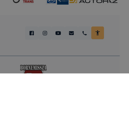
Heves Vármegyei SZC Bornemissza
Gergely Technikum, Szakképző Iskola és
Kollégium