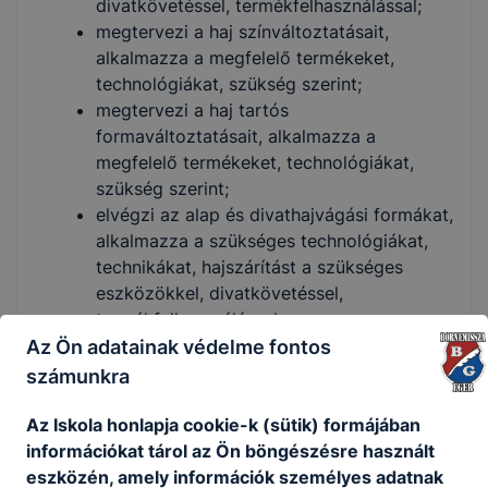
divatkövetéssel, termékfelhasználással;
megtervezi a haj színváltoztatásait,
alkalmazza a megfelelő termékeket,
technológiákat, szükség szerint;
megtervezi a haj tartós
formaváltoztatásait, alkalmazza a
megfelelő termékeket, technológiákat,
szükség szerint;
elvégzi az alap és divathajvágási formákat,
alkalmazza a szükséges technológiákat,
technikákat, hajszárítást a szükséges
eszközökkel, divatkövetéssel,
termékfelhasználással;
megtervezi és elvégzi a különböző
Az Ön adatainak védelme fontos
hajhosszabbítási technológiákat,
számunkra
technikákat és alkalmi hajviseletet készít
fizikai formaváltoztató eszközök
Az Iskola honlapja cookie-k (sütik) formájában
segítségével, díszítés alkalmazásával;
információkat tárol az Ön böngészésre használt
minden szolgáltatást követően tanácsot
eszközén, amely információk személyes adatnak