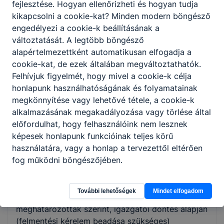
oktatásban részt vevő tanulóval hozható létre
fejlesztése. Hogyan ellenőrizheti és hogyan tudja
annak a tanévnek az utolsó napjáig, amelyikben a
kikapcsolni a cookie-kat? Minden modern böngésző
tanuló a huszonötödik életévét betölti.”)
engedélyezi a cookie-k beállításának a
változtatását. A legtöbb böngésző
Finanszírozási forma: államilag támogatott,
alapértelmezettként automatikusan elfogadja a
ingyenes az első szakmajegyzékes szakmát
cookie-kat, de ezek általában megváltoztathatók.
tanuló számára (a korábban szerzett OKJ szakma
Felhívjuk figyelmét, hogy mivel a cookie-k célja
nem számít másodszakmának)
honlapunk használhatóságának és folyamatainak
Oktatás: az elméleti képzés az intézményben, a
megkönnyítése vagy lehetővé tétele, a cookie-k
szakmai gyakorlat iskolai tanműhelyben (1. félév),
alkalmazásának megakadályozása vagy törlése által
illetve külső gyakorlati helyen (2-4. félév)
előfordulhat, hogy felhasználóink nem lesznek
képesek honlapunk funkcióinak teljes körű
Oktatási napok: munkanapokon
használatára, vagy a honlap a tervezettől eltérően
Felvételi vizsga: nincs (túljelentkezés esetén a
fog működni böngészőjében.
felvételi sorrend kialakítása a jelentkezési lapok
beadásának dátuma alapján történik)
További lehetőségek
Mindet elfogadom
Beszámítás: a szakmai programban
meghatározottak szerint, igazgatói döntés alapján
(felmentési kérelem beadása szükséges)