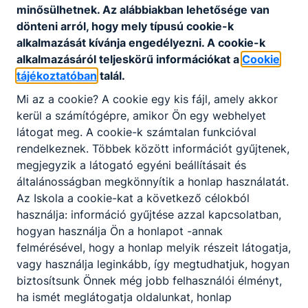
ad a vendégének otthoni hajápoláshoz és
minősülhetnek. Az alábbiakban lehetősége van
hajformázáshoz;
dönteni arról, hogy mely típusú cookie-k
képes a fodrászszalon működésének
alkalmazását kívánja engedélyezni. A cookie-k
megtervezésére és a mindenkori hatályos
alkalmazásáról teljeskörű információkat a
Cookie
jogszabályok szerinti működtetésére.
tájékoztatóban
talál.
Mi az a cookie? A cookie egy kis fájl, amely akkor
kerül a számítógépre, amikor Ön egy webhelyet
ISKOLASPECIFIKUS INFORMÁCIÓK A KÉPZÉSHEZ
látogat meg. A cookie-k számtalan funkcióval
Bemeneti feltétel: érettségi végzettség
rendelkeznek. Többek között információt gyűjtenek,
megjegyzik a látogató egyéni beállításait és
Képzési idő: 2 tanítási év (iskolai szüneteket is
általánosságban megkönnyítik a honlap használatát.
tartalmazza)
Az Iskola a cookie-kat a következő célokból
Képzés munkarendje: nappali
használja: információ gyűjtése azzal kapcsolatban,
hogyan használja Ön a honlapot -annak
Képzés indulása: megfelelő létszám esetén
felmérésével, hogy a honlap melyik részeit látogatja,
Várható kezdés: 2026. szeptember 1.
vagy használja leginkább, így megtudhatjuk, hogyan
Jelentkezés: 25 éves korig („Tanulói jogviszony
biztosítsunk Önnek még jobb felhasználói élményt,
tanköteles kiskorúval, továbbá a szakmai
ha ismét meglátogatja oldalunkat, honlap