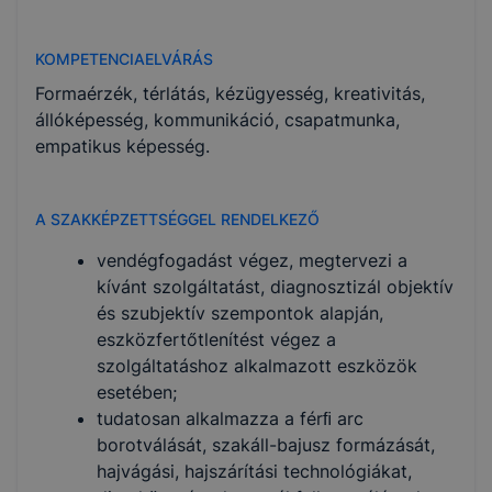
KOMPETENCIAELVÁRÁS
Formaérzék, térlátás, kézügyesség, kreativitás,
állóképesség, kommunikáció, csapatmunka,
empatikus képesség.
A SZAKKÉPZETTSÉGGEL RENDELKEZŐ
vendégfogadást végez, megtervezi a
kívánt szolgáltatást, diagnosztizál objektív
és szubjektív szempontok alapján,
eszközfertőtlenítést végez a
szolgáltatáshoz alkalmazott eszközök
esetében;
tudatosan alkalmazza a férﬁ arc
borotválását, szakáll-bajusz formázását,
hajvágási, hajszárítási technológiákat,