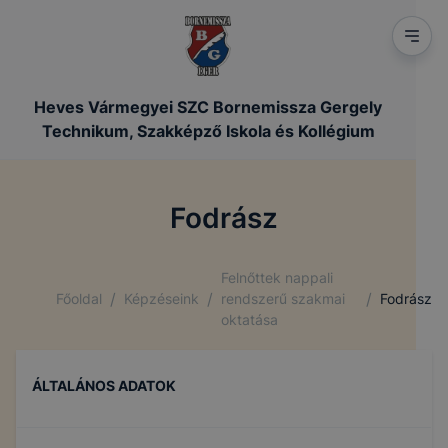
Heves Vármegyei SZC Bornemissza Gergely
Technikum, Szakképző Iskola és Kollégium
Fodrász
Felnőttek nappali
/
/
/
Főoldal
Képzéseink
rendszerű szakmai
Fodrász
oktatása
ÁLTALÁNOS ADATOK